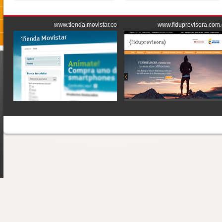
www.tienda.movistar.co
www.fiduprevisora.com