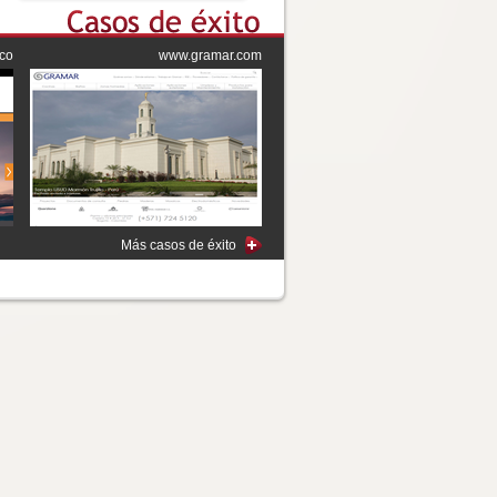
.co
www.gramar.com
Más casos de éxito