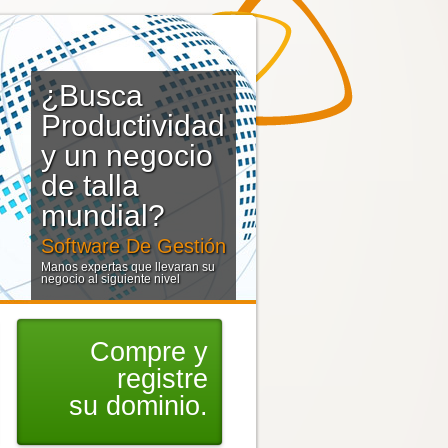
¿Busca
Productividad
y un negocio
de talla
mundial?
Software De Gestión
Manos expertas que llevaran su
negocio al siguiente nivel
Compre y
registre
su dominio.