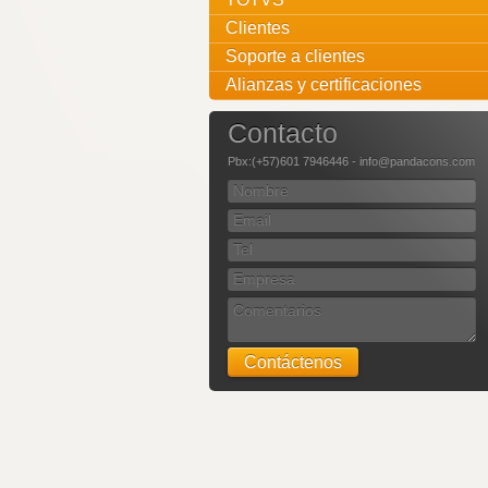
Clientes
Soporte a clientes
Alianzas y certificaciones
Contacto
Pbx:(+57)601 7946446 - info@pandacons.com
Contáctenos