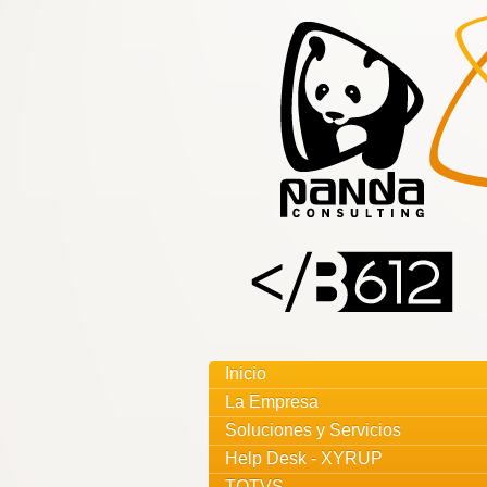
¿Problemas
con las redes
y sistemas de
su empresa?
Outsourcing en
Sistemas
Déjelos en nuestras manos y
aumente su productividad.
Inicio
La Empresa
Soluciones y Servicios
Help Desk - XYRUP
TOTVS